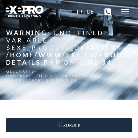
FR
DE
WARNING
: UNDEFINED
VARIABLE
$EXE_PRODUIT_DETAILS IN
/HOME/WWW/EXE.LU/PRODUIT
DETAILS.PHP
ON LINE
84
GESCHÄFTS-
DRUCKSACHEN
> VISITENKARTEN >
VISITENKARTEN 5,5 X 5,5 CM
ZURÜCK