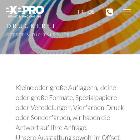
FR
DE
DRUCKEREI
OFFSET & DIGITALDRUCK
Kleine oder große Auflagenn, kleine
oder große Formate, Spezialpapiere
oder Veredelungen, Vierfarben-Druck
oder Sonderfarben, wir haben die
Antwort auf Ihre Anfrage.
Unsere Ausstattung sowohl im Offset-