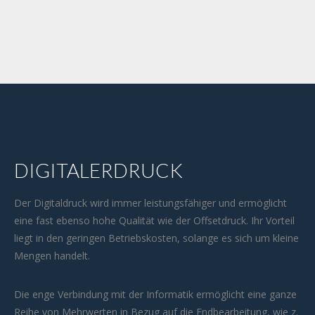
DIGITALERDRUCK
Der Digitaldruck wird immer leistungsfähiger und ermöglicht
eine fast ebenso hohe Qualität wie der Offsetdruck. Ihr Vorteil
liegt in den geringen Betriebskosten, solange es sich um kleine
Mengen handelt.
Die enge Verbindung mit der Informatik ermöglicht eine ganze
Reihe von Mehrwerten in Bezug auf die Endbearbeitung, wie z.