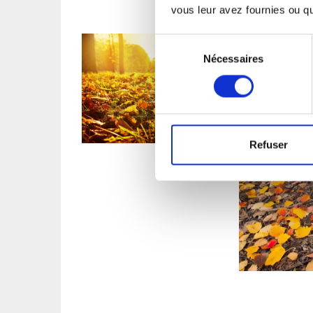
vous leur avez fournies ou qu'
Sélection
Nécessaires
du
consentement
Refuser