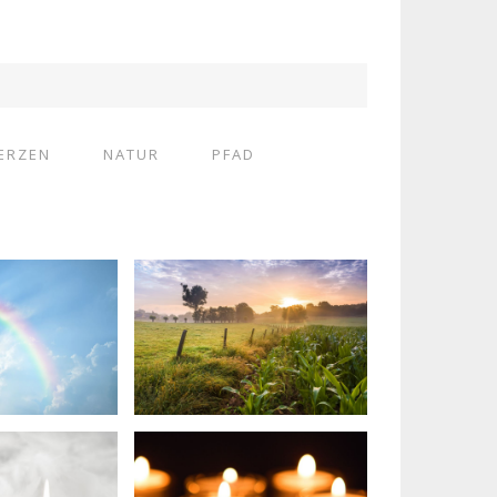
ERZEN
NATUR
PFAD