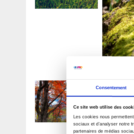
Consentement
Ce site web utilise des cook
Les cookies nous permettent d
sociaux et d'analyser notre t
partenaires de médias sociaux