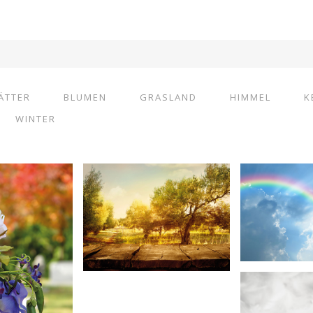
ÄTTER
BLUMEN
GRASLAND
HIMMEL
K
WINTER