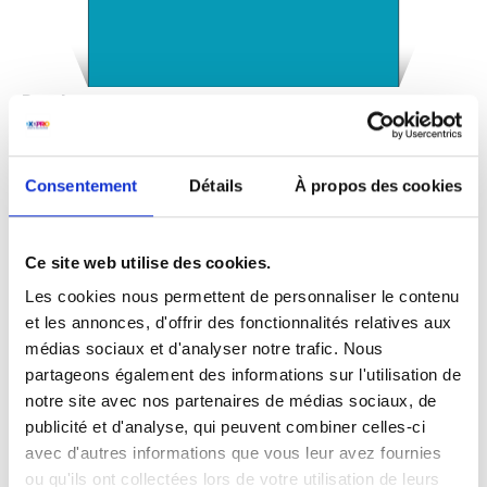
Postkarten
Spezielle Formate
A4-Quadrat:
21,0 cm L x 21,0 cm H
Consentement
Détails
À propos des cookies
Ce site web utilise des cookies.
Les cookies nous permettent de personnaliser le contenu
et les annonces, d'offrir des fonctionnalités relatives aux
médias sociaux et d'analyser notre trafic. Nous
partageons également des informations sur l'utilisation de
notre site avec nos partenaires de médias sociaux, de
publicité et d'analyse, qui peuvent combiner celles-ci
avec d'autres informations que vous leur avez fournies
ou qu'ils ont collectées lors de votre utilisation de leurs