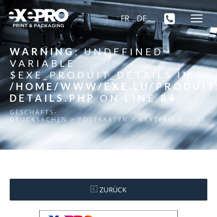
FR
DE
WARNING
: UNDEFINED
VARIABLE
$EXE_PRODUIT_DETAILS IN
/HOME/WWW/EXE.LU/PRODUIT
DETAILS.PHP
ON LINE
84
GESCHÄFTS-
DRUCKSACHEN
> POSTKARTEN > KARTERIE DIN-A5
ZURÜCK