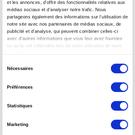
et les annonces, d'offrir des fonctionnalités relatives aux
médias sociaux et d'analyser notre trafic. Nous
Einseitig bedruckte Poster
partageons également des informations sur l'utilisation de
Einseitiger Druck
notre site avec nos partenaires de médias sociaux, de
DIN-A3:
publicité et d'analyse, qui peuvent combiner celles-ci
29,7 cm L x 42,0 cm H
avec d'autres informations que vous leur avez fournies
ou qu'ils ont collectées lors de votre utilisation de leurs
services.
Sélection
Nécessaires
du
Einseitig bedruckte Poster
consentement
Einseitiger Druck
Préférences
DIN-A1:
59,4 cm L x 84,1 cm H
Statistiques
Marketing