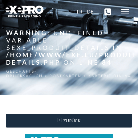
FR
DE
WARNING
: UNDEFINED
VARIABLE
$EXE_PRODUIT_DETAILS IN
/HOME/WWW/EXE.LU/PRODUIT
DETAILS.PHP
ON LINE
84
GESCHÄFTS-
DRUCKSACHEN
> POSTKARTEN > KARTERIE DIN-A4
ZURÜCK