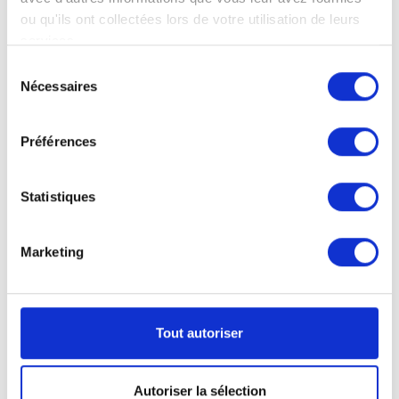
ou qu'ils ont collectées lors de votre utilisation de leurs
services.
Sélection
Nécessaires
du
consentement
Préférences
Statistiques
Marketing
Affiches imprimées 2 faces
Impression 2 faces
Tout autoriser
DIN-A1:
59,4 cm L x 84,1 cm H
Autoriser la sélection