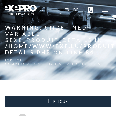
FR
DE
WARNING
: UNDEFINED
VARIABLE
$EXE_PRODUIT_DETAILS IN
/HOME/WWW/EXE.LU/PRODUIT
DETAILS.PHP
ON LINE
84
IMPRIMÉS
COMMERCIAUX
> AFFICHES > AFFICHES DIN-A2
RETOUR