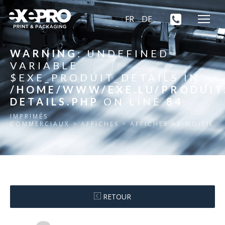
FR
DE
WARNING
: UNDEFINED
VARIABLE
$EXE_PRODUIT_DETAILS IN
/HOME/WWW/EXE.LU/PRODUIT
DETAILS.PHP
ON LINE
84
IMPRIMÉS
COMMERCIAUX
> AFFICHES > AFFICHES A2-MOITIÉ
RETOUR