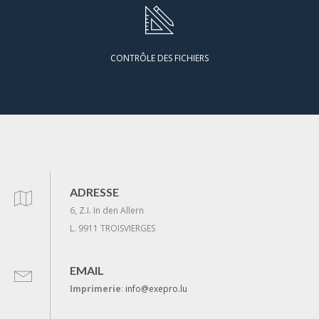
CONTRÔLE DES FICHIERS
ADRESSE
6, Z.I. In den Allern
L. 9911 TROISVIERGES
EMAIL
Imprimerie
:
info@exepro.lu