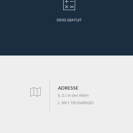
DEVIS GRATUIT
ADRESSE
6, Z.I. In den Allern
L. 9911 TROISVIERGES