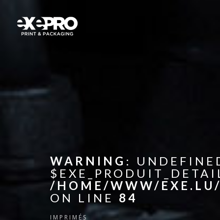
WARNING
: UNDEFINE
$EXE_PRODUIT_DETAI
/HOME/WWW/EXE.LU/
ON LINE
84
IMPRIMÉS