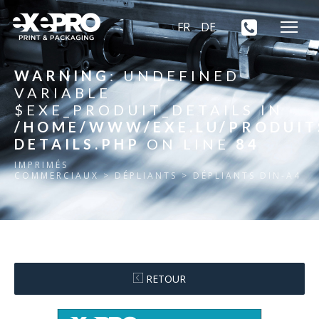
FR
DE
WARNING
: UNDEFINED
VARIABLE
$EXE_PRODUIT_DETAILS IN
/HOME/WWW/EXE.LU/PRODUIT
DETAILS.PHP
ON LINE
84
IMPRIMÉS
COMMERCIAUX
> DÉPLIANTS > DÉPLIANTS DIN-A4
RETOUR