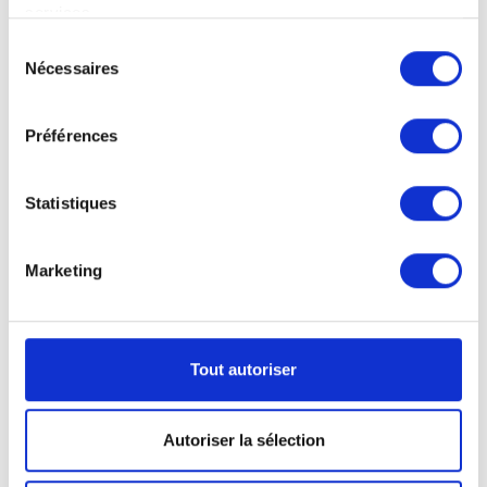
services.
Sélection
Nécessaires
du
consentement
Préférences
Statistiques
Marketing
Dépliants standard
Portrait
DIN-Long:
Tout autoriser
9,9 à 10,5 cm L x 21,0 cm H
Autoriser la sélection