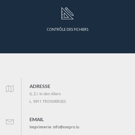
CONTRÔLE DES FICHIERS
ADRESSE
6, Z.I. In den Allern
L. 9911 TROISVIERGES
EMAIL
Imprimerie
:
info@exepro.lu