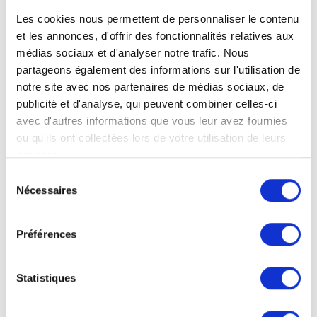
Les cookies nous permettent de personnaliser le contenu
et les annonces, d'offrir des fonctionnalités relatives aux
médias sociaux et d'analyser notre trafic. Nous
partageons également des informations sur l'utilisation de
notre site avec nos partenaires de médias sociaux, de
publicité et d'analyse, qui peuvent combiner celles-ci
avec d'autres informations que vous leur avez fournies
ou qu'ils ont collectées lors de votre utilisation de leurs
services.
Sélection
Nécessaires
du
Plaque alvéolaire
consentement
Formats spéciaux
Préférences
100 x 200 cm:
100,0 cm L x 200,0 cm H
Statistiques