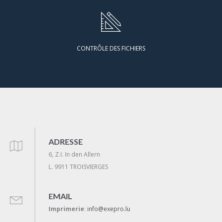
CONTRÔLE DES FICHIERS
ADRESSE
6, Z.I. In den Allern
L. 9911 TROISVIERGES
EMAIL
Imprimerie
:
info@exepro.lu