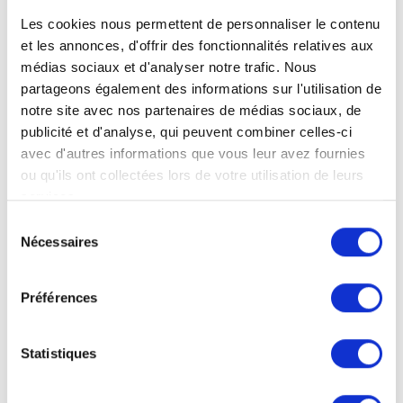
Les cookies nous permettent de personnaliser le contenu
et les annonces, d'offrir des fonctionnalités relatives aux
médias sociaux et d'analyser notre trafic. Nous
partageons également des informations sur l'utilisation de
notre site avec nos partenaires de médias sociaux, de
publicité et d'analyse, qui peuvent combiner celles-ci
avec d'autres informations que vous leur avez fournies
ou qu'ils ont collectées lors de votre utilisation de leurs
services.
Sélection
Nécessaires
du
Plaque alvéolaire
consentement
Formats DIN
Préférences
DIN-A3:
29,7 cm L x 42,0 cm H
Statistiques