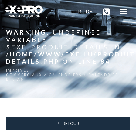
FR
DE
WARNING
: UNDEFINED
VARIABLE
$EXE_PRODUIT_DETAILS IN
/HOME/WWW/EXE.LU/PRODUIT
DETAILS.PHP
ON LINE
84
IMPRIMÉS
COMMERCIAUX
> CALENDRIERS > CALENDRIER
DIN-A6
RETOUR