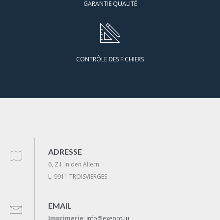
GARANTIE QUALITÉ
CONTRÔLE DES FICHIERS
ADRESSE
6, Z.I. In den Allern
L. 9911 TROISVIERGES
EMAIL
Imprimerie
:
info@exepro.lu