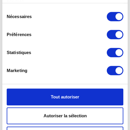
services.
Sélection
Nécessaires
du
consentement
Préférences
Statistiques
Marketing
Calendriers muraux à reliure collée
Reliure collée
DIN-A5:
21,0 cm L x 14,8 cm H
Tout autoriser
Autoriser la sélection