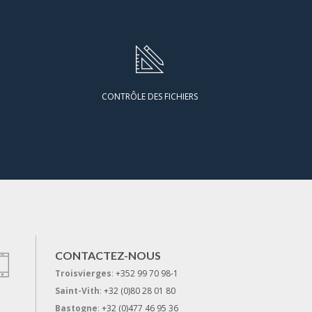
CONTRÔLE DES FICHIERS
CONTACTEZ-NOUS
Troisvierges
:
+352 99 70 98-1
Saint-Vith
:
+32 (0)80 28 01 80
Bastogne
:
+32 (0)477 46 95 36