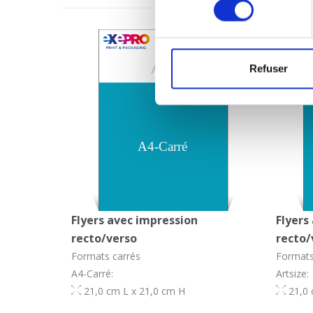
Refuser
Flyers avec impression
Flyers
recto/verso
recto/
Formats carrés
Formats
A4-Carré:
Artsize:
21,0 cm L x 21,0 cm H
21,0 