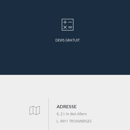
DEVIS GRATUIT
ADRESSE
6, Z.I. In den Allern
L. 9911 TROISVIERGES