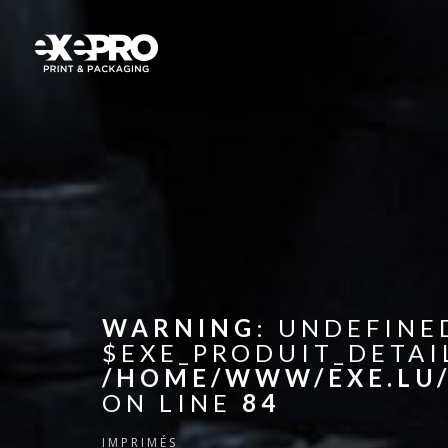
WARNING
: UNDEFINE
$EXE_PRODUIT_DETAI
/HOME/WWW/EXE.LU/
ON LINE
84
IMPRIMÉS