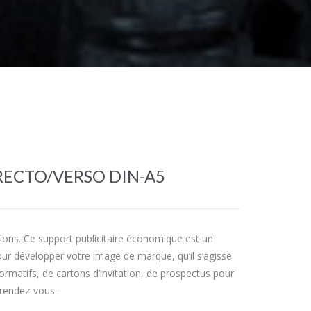
RECTO/VERSO DIN-A5
tions. Ce support publicitaire économique est un
ur développer votre image de marque, qu’il s’agisse
formatifs, de cartons d’invitation, de prospectus pour
rendez-vous...