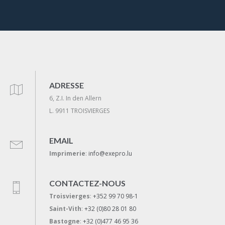
ADRESSE
6, Z.I. In den Allern
L. 9911 TROISVIERGES
EMAIL
Imprimerie
:
info@exepro.lu
CONTACTEZ-NOUS
Troisvierges
:
+352 99 70 98-1
Saint-Vith
:
+32 (0)80 28 01 80
Bastogne
:
+32 (0)477 46 95 36