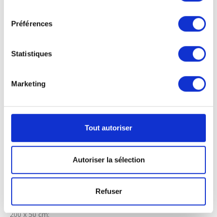
350,0 cm L x 150,0 cm H
consentement
Préférences
Statistiques
Marketing
Tout autoriser
Autoriser la sélection
Bâche PVC
Refuser
Portrait / paysage
200 x 50 cm: