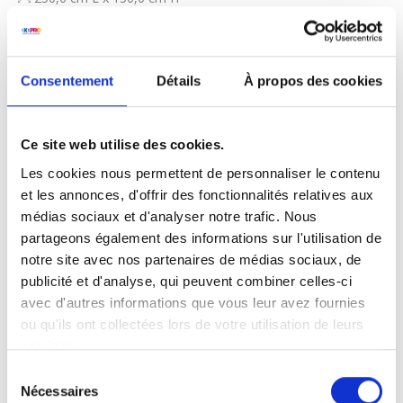
Consentement
Détails
À propos des cookies
Ce site web utilise des cookies.
Les cookies nous permettent de personnaliser le contenu
et les annonces, d'offrir des fonctionnalités relatives aux
médias sociaux et d'analyser notre trafic. Nous
partageons également des informations sur l'utilisation de
notre site avec nos partenaires de médias sociaux, de
publicité et d'analyse, qui peuvent combiner celles-ci
avec d'autres informations que vous leur avez fournies
ou qu'ils ont collectées lors de votre utilisation de leurs
Bâche PVC
services.
Portrait / paysage
Sélection
350 x 150 cm:
Nécessaires
du