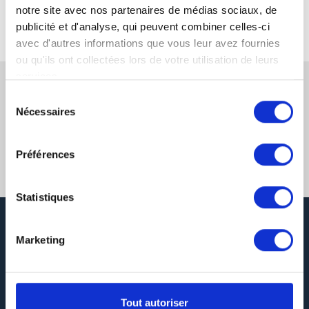
notre site avec nos partenaires de médias sociaux, de
publicité et d'analyse, qui peuvent combiner celles-ci
avec d'autres informations que vous leur avez fournies
ou qu'ils ont collectées lors de votre utilisation de leurs
services.
Sélection
Nécessaires
du
consentement
Préférences
Statistiques
Marketing
Tout autoriser
DEVIS GRATUIT