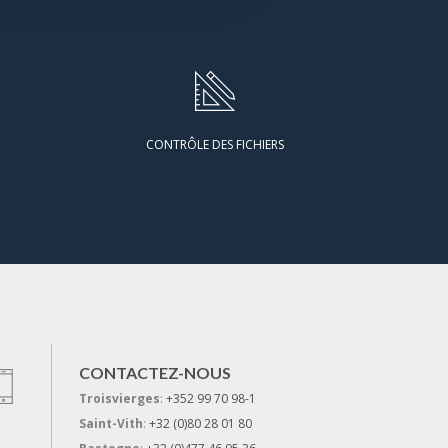
CONTRÔLE DES FICHIERS
CONTACTEZ-NOUS
Troisvierges
:
+352 99 70 98-1
Saint-Vith
:
+32 (0)80 28 01 80