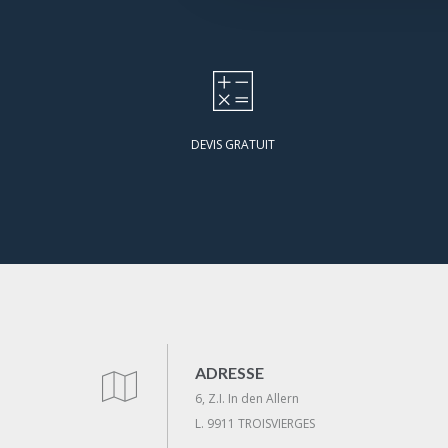
DEVIS GRATUIT
ADRESSE
6, Z.I. In den Allern
L. 9911 TROISVIERGES