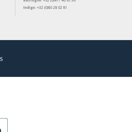
Bastogne
:
+32 (0)477 46 95 36
Indigo
:
+32 (0)80 28 02 81
S