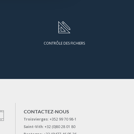
CONTRÔLE DES FICHIERS
CONTACTEZ-NOUS
Troisvierges
:
+352 99 70 98-1
Saint-Vith
:
+32 (0)80 28 01 80