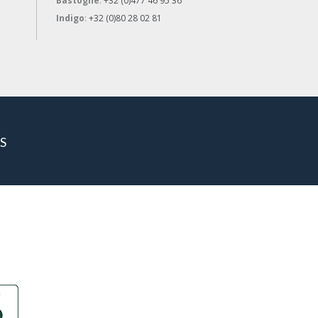
Bastogne
:
+32 (0)477 46 95 36
Indigo
:
+32 (0)80 28 02 81
S