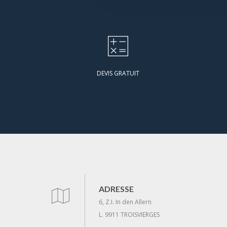
DEVIS GRATUIT
ADRESSE
6, Z.I. In den Allern
L. 9911 TROISVIERGES