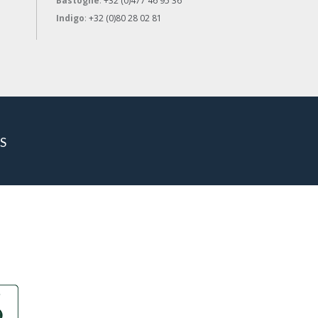
Bastogne
:
+32 (0)477 46 95 36
Indigo
:
+32 (0)80 28 02 81
S