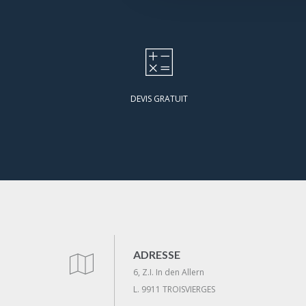
DEVIS GRATUIT
ADRESSE
6, Z.I. In den Allern
L. 9911 TROISVIERGES