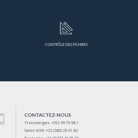
CONTRÔLE DES FICHIERS
CONTACTEZ-NOUS
Troisvierges
:
+352 99 70 98-1
Saint-Vith
:
+32 (0)80 28 01 80